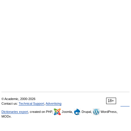
© Academic, 2000-2026
18+
Contact us:
Technical Support
,
Advertising
Dictionaries export
, created on PHP,
Joomla,
Drupal,
WordPress,
MODx.