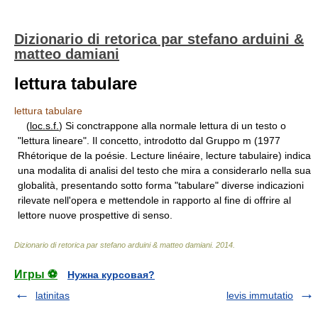
Dizionario di retorica par stefano arduini &
matteo damiani
lettura tabulare
lettura tabulare
(
loc.s.f.
) Si conctrappone alla normale lettura di un testo o
"lettura lineare". Il concetto, introdotto dal Gruppo m (1977
Rhétori­que de la poésie. Lecture linéaire, lecture tabulaire) indica
una modalita di analisi del testo che mira a considerarlo nella sua
globalità, presen­tando sotto forma "tabulare" diverse indicazioni
rilevate nell'opera e mettendole in rapporto al fine di offrire al
lettore nuove prospettive di senso.
Dizionario di retorica par stefano arduini & matteo damiani
.
2014
.
Игры ⚽
Нужна курсовая?
latinitas
levis immutatio